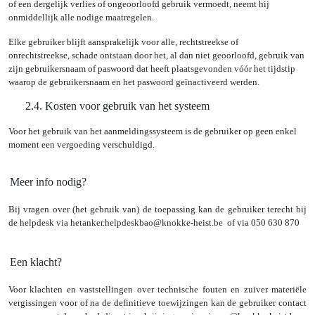
of een dergelijk verlies of ongeoorloofd gebruik vermoedt, neemt hij
onmiddellijk alle nodige maatregelen.
Elke gebruiker blijft aansprakelijk voor alle, rechtstreekse of
onrechtstreekse, schade ontstaan door het, al dan niet geoorloofd, gebruik van
zijn gebruikersnaam of paswoord dat heeft plaatsgevonden vóór het tijdstip
waarop de gebruikersnaam en het paswoord geïnactiveerd werden.
2.4. Kosten voor gebruik van het systeem
Voor het gebruik van het aanmeldingssysteem is de gebruiker op geen enkel
moment een vergoeding verschuldigd.
5.
Meer info nodig?
Bij vragen over (het gebruik van) de toepassing kan de gebruiker terecht bij
de helpdesk via
hetanker.helpdeskbao@knokke-heist.be
of via 050 630 870
6.
Een klacht?
Voor klachten en vaststellingen over technische fouten en zuiver materiële
vergissingen voor of na de definitieve toewijzingen kan de gebruiker contact