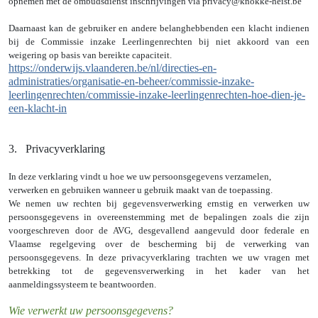
opnemen met de ombudsdienst inschrijvingen via privacy@knokke-heist.be
Daarnaast kan de gebruiker en andere belanghebbenden een klacht indienen
bij de Commissie inzake Leerlingenrechten bij niet akkoord van een
weigering op basis van bereikte capaciteit.
https://onderwijs.vlaanderen.be/nl/directies-en-
administraties/organisatie-en-beheer/commissie-inzake-
leerlingenrechten/commissie-inzake-leerlingenrechten-hoe-dien-je-
een-klacht-in
3.
Privacyverklaring
In deze verklaring vindt u hoe we uw persoonsgegevens verzamelen,
verwerken en gebruiken wanneer u gebruik maakt van de toepassing.
We nemen uw rechten bij gegevensverwerking ernstig en verwerken uw
persoonsgegevens in overeenstemming met de bepalingen zoals die zijn
voorgeschreven door de AVG, desgevallend aangevuld door federale en
Vlaamse regelgeving over de bescherming bij de verwerking van
persoonsgegevens. In deze privacyverklaring trachten we uw vragen met
betrekking tot de gegevensverwerking in het kader van het
aanmeldingssysteem te beantwoorden.
Wie verwerkt uw persoonsgegevens?